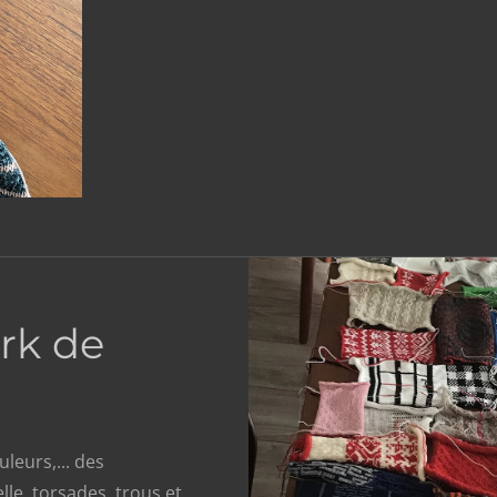
rk de
leurs,... des
le, torsades, trous et