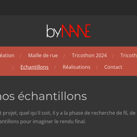
réation
Maille de rue
Tricothon 2024
Tricot
Echantillons
Réalisations
Contact
os échantillons
 projet, quel qu'il soit, il y a la phase de recherche de fil, 
antillons pour imaginer le rendu final.