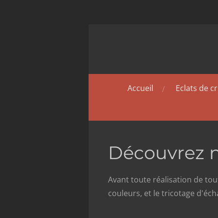
Passer
au
contenu
principal
Accueil
Eclats de c
Découvrez n
Avant toute réalisation de tout
couleurs, et le tricotage d'éch